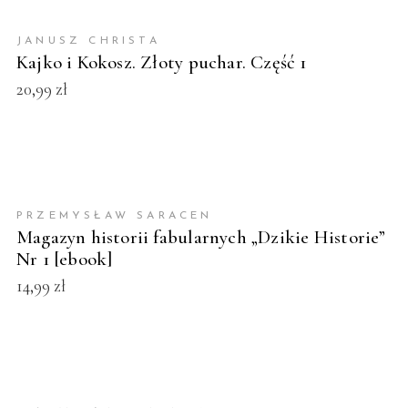
KUP PRODUKT
JANUSZ CHRISTA
Kajko i Kokosz. Złoty puchar. Część 1
20,99
zł
DODAJ DO KOSZYKA
POLECAMY!
PRZEMYSŁAW SARACEN
Magazyn historii fabularnych „Dzikie Historie”
Nr 1 [ebook]
14,99
zł
DODAJ DO KOSZYKA