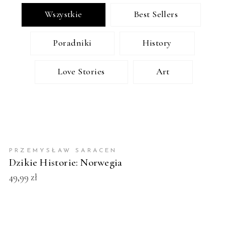
Wszystkie
Best Sellers
Poradniki
History
Love Stories
Art
DODAJ DO KOSZYKA
PRZEMYSŁAW SARACEN
NOWOŚĆ
Dzikie Historie: Norwegia
49,99
zł