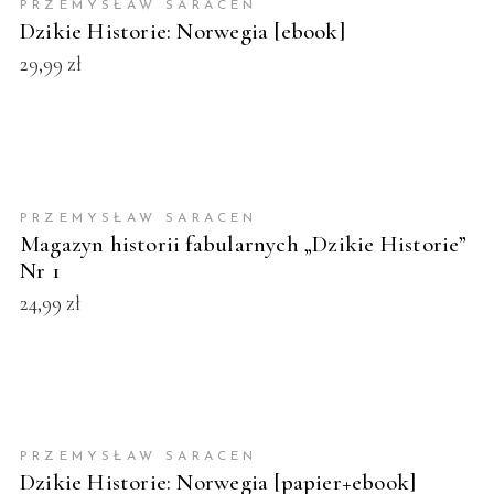
PRZEMYSŁAW SARACEN
NOWOŚĆ
Dzikie Historie: Norwegia [ebook]
29,99
zł
DODAJ DO KOSZYKA
POLECAMY!
PRZEMYSŁAW SARACEN
Magazyn historii fabularnych „Dzikie Historie”
Nr 1
24,99
zł
DODAJ DO KOSZYKA
PRZEMYSŁAW SARACEN
NOWOŚĆ
Dzikie Historie: Norwegia [papier+ebook]