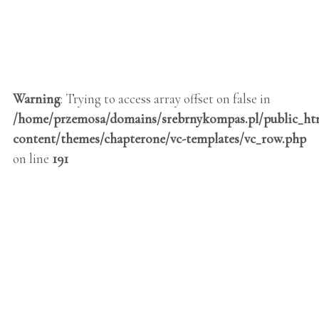
Warning
: Trying to access array offset on false in
/home/przemosa/domains/srebrnykompas.pl/public_h
content/themes/chapterone/vc-templates/vc_row.php
on line
191
❦
OUR SERVICES
Aorem ipsum