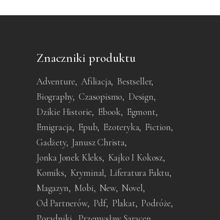
Znaczniki produktu
Adventure
Afiliacja
Bestseller
Biography
Czasopismo
Design
Dzikie Historie
Ebook
Egmont
Emigracja
Epub
Ezoteryka
Fiction
Gadżety
Janusz Christa
Jonka Jonek Kleks
Kajko I Kokosz
Komiks
Kryminał
Liferatura Faktu
Magazyn
Mobi
New
Novel
Od Partnerów
Pdf
Plakat
Podróże
Poradniki
Przemysław Saracen