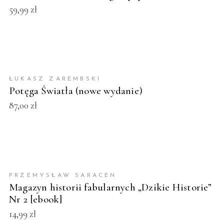
59,99
zł
DODAJ DO KOSZYKA
ŁUKASZ ZAREMBSKI
NOWOŚĆ
Potęga Światła (nowe wydanie)
87,00
zł
DODAJ DO KOSZYKA
PRZEMYSŁAW SARACEN
Magazyn historii fabularnych „Dzikie Historie”
Nr 2 [ebook]
14,99
zł