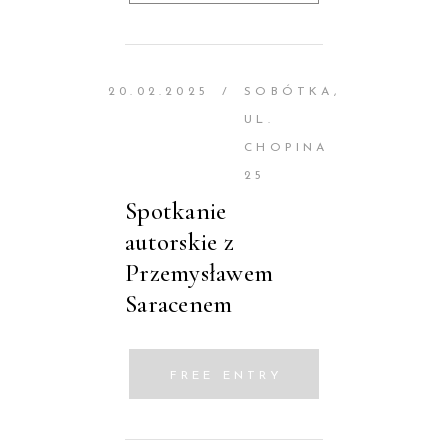
20.02.2025
/
SOBÓTKA,
UL.
CHOPINA
25
Spotkanie
autorskie z
Przemysławem
Saracenem
FREE ENTRY