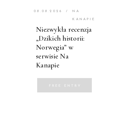
08.08.2026
/
NA
KANAPIE
Niezwykła recenzja
„Dzikich historii:
Norwegia” w
serwisie Na
Kanapie
FREE ENTRY