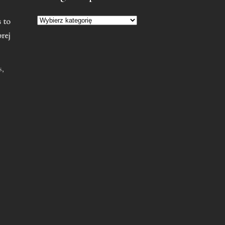
 to
brej
,