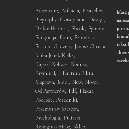
Adventure
Afiliacja
Bestseller
Masz p
Biography
Czasopismo
Design
napisa
Dzikie Historie
Ebook
Egmont
prosts
konta
Emigracja
Epub
Ezoteryka
tekst 
Fiction
Gadżety
Janusz Christa
.docx 
Jonka Jonek Kleks
czeck
Kajko I Kokosz
Komiks
Kryminał
Liferatura Faktu
Magazyn
Mobi
New
Novel
Od Partnerów
Pdf
Plakat
Podróże
Poradniki
Przemysław Saracen
Psychologia
Pulitzer
Remigiusz Mróz
Sklep