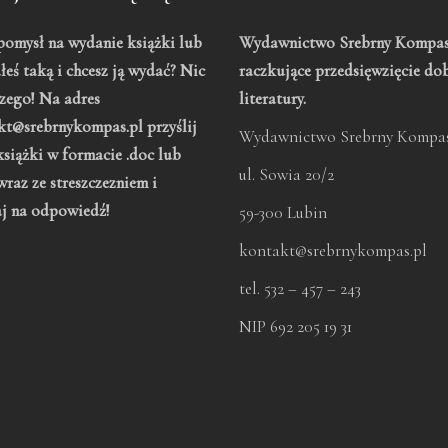
omysł na wydanie książki lub
Wydawnictwo Srebrny Kompas
łeś taką i chcesz ją wydać? Nic
raczkujące przedsięwzięcie do
zego! Na adres
literatury.
kt@srebrnykompas.pl przyślij
Wydawnictwo Srebrny Kompas
książki w formacie .doc lub
ul. Sowia 20/2
wraz ze streszczezniem i
aj na odpowiedź!
59-300 Lubin
kontakt@srebrnykompas.pl
tel. 532 – 457 – 243
NIP 692 205 19 31