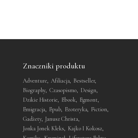
Znaczniki produktu
Adventure
Afiliacja
Bestseller
Biography
Czasopismo
Design
Dzikie Historie
Ebook
Egmont
Emigracja
Epub
Ezoteryka
Fiction
Gadżety
Janusz Christa
Jonka Jonek Kleks
Kajko I Kokosz
Komiks
Kryminał
Liferatura Faktu