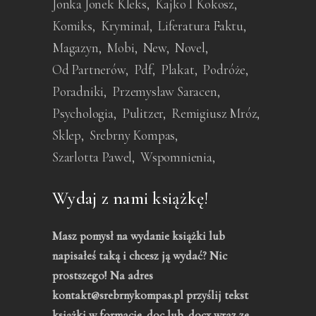
Jonka Jonek Kleks
Kajko I Kokosz
Komiks
Kryminał
Liferatura Faktu
Magazyn
Mobi
New
Novel
Od Partnerów
Pdf
Plakat
Podróże
Poradniki
Przemysław Saracen
Psychologia
Pulitzer
Remigiusz Mróz
Sklep
Srebrny Kompas
Szarlotta Pawel
Wspomnienia
Wydaj z nami książkę!
Masz pomysł na wydanie książki lub
napisałeś taką i chcesz ją wydać? Nic
prostszego! Na adres
kontakt@srebrnykompas.pl przyślij tekst
książki w formacie .doc lub .docx wraz ze