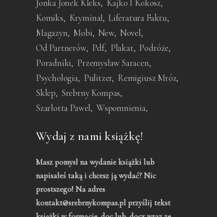
Jonka Jonek Kleks
Kajko I Kokosz
Komiks
Kryminał
Liferatura Faktu
Magazyn
Mobi
New
Novel
Od Partnerów
Pdf
Plakat
Podróże
Poradniki
Przemysław Saracen
Psychologia
Pulitzer
Remigiusz Mróz
Sklep
Srebrny Kompas
Szarlotta Pawel
Wspomnienia
Wydaj z nami książkę!
Masz pomysł na wydanie książki lub
napisałeś taką i chcesz ją wydać? Nic
prostszego! Na adres
kontakt@srebrnykompas.pl przyślij tekst
książki w formacie .doc lub .docx wraz ze