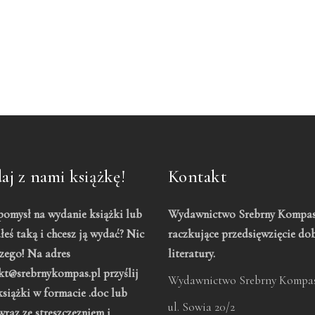
j z nami książkę!
Kontakt
omysł na wydanie książki lub
Wydawnictwo Srebrny Kompas
łeś taką i chcesz ją wydać? Nic
raczkujące przedsięwzięcie do
zego! Na adres
literatury.
kt@srebrnykompas.pl przyślij
Wydawnictwo Srebrny Kompas
książki w formacie .doc lub
ul. Sowia 20/2
wraz ze streszczezniem i