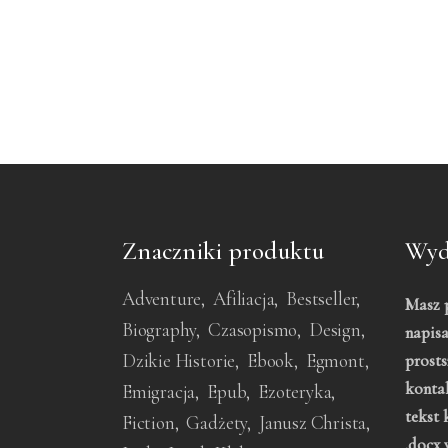
Znaczniki produktu
Wyda
Adventure
Afiliacja
Bestseller
Masz p
Biography
Czasopismo
Design
napisa
Dzikie Historie
Ebook
Egmont
prosts
konta
Emigracja
Epub
Ezoteryka
tekst 
Fiction
Gadżety
Janusz Christa
.docx 