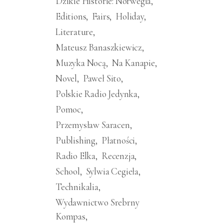
Dzikie Historie: Norwegia
Editions
Fairs
Holiday
Literature
Mateusz Banaszkiewicz
Muzyka Nocą
Na Kanapie
Novel
Paweł Sito
Polskie Radio Jedynka
Pomoc
Przemysław Saracen
Publishing
Płatności
Radio Elka
Recenzja
School
Sylwia Cegieła
Technikalia
Wydawnictwo Srebrny
Kompas