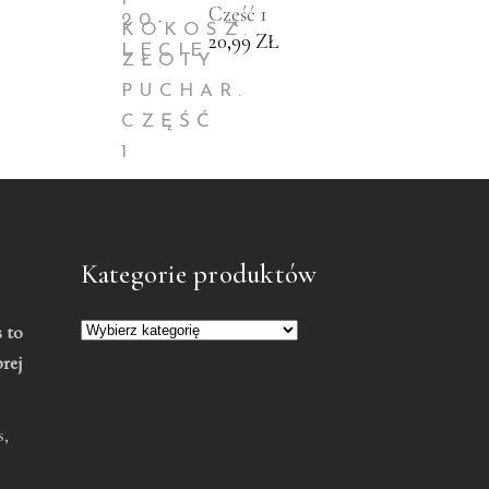
Część 1
20,99
ZŁ
Kategorie produktów
 to
brej
,