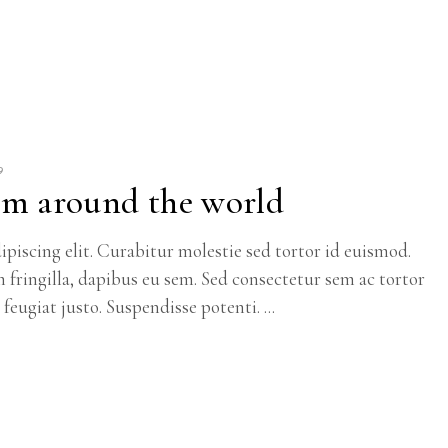
9
om around the world
piscing elit. Curabitur molestie sed tortor id euismod.
m fringilla, dapibus eu sem. Sed consectetur sem ac tortor
c feugiat justo. Suspendisse potenti.