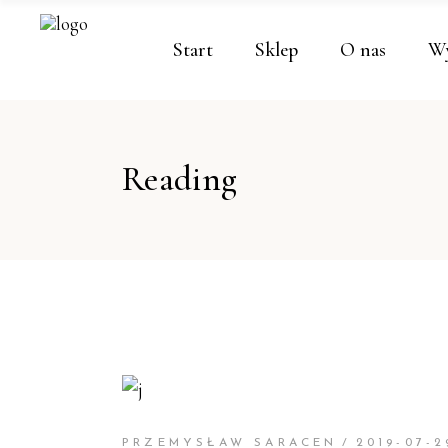
Start
Sklep
O nas
Wy
Reading
PRZEMYSŁAW SARACEN
2019-07-2