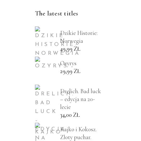
The latest titles
Dzikie Historie:
Norwegia
49,99
ZŁ
Ozyrys
29,99
ZŁ
Drelich. Bad luck
– edycja na 20-
lecie
34,00
ZŁ
Kajko i Kokosz.
Złoty puchar.