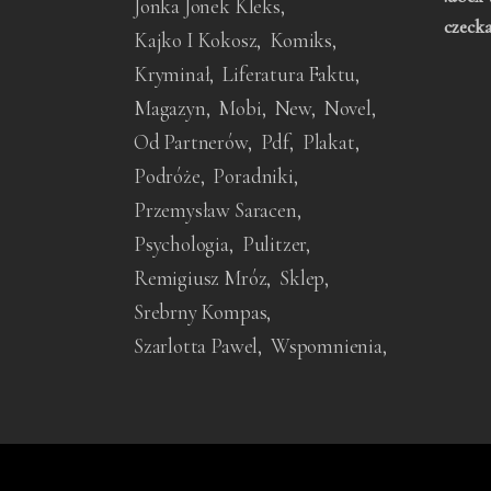
Jonka Jonek Kleks
czeck
Kajko I Kokosz
Komiks
Kryminał
Liferatura Faktu
Magazyn
Mobi
New
Novel
Od Partnerów
Pdf
Plakat
Podróże
Poradniki
Przemysław Saracen
Psychologia
Pulitzer
Remigiusz Mróz
Sklep
Srebrny Kompas
Szarlotta Pawel
Wspomnienia