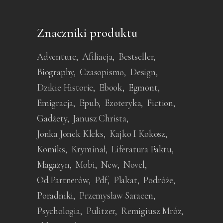
Znaczniki produktu
Adventure
Afiliacja
Bestseller
Biography
Czasopismo
Design
Dzikie Historie
Ebook
Egmont
Emigracja
Epub
Ezoteryka
Fiction
Gadżety
Janusz Christa
Jonka Jonek Kleks
Kajko I Kokosz
Komiks
Kryminał
Liferatura Faktu
Magazyn
Mobi
New
Novel
Od Partnerów
Pdf
Plakat
Podróże
Poradniki
Przemysław Saracen
Psychologia
Pulitzer
Remigiusz Mróz